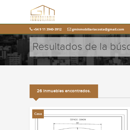
+54 9 11 3940-3912
gminmobiliariacosta@gmail.com
Resultados de la bú
26 inmuebles encontrados.
Casa