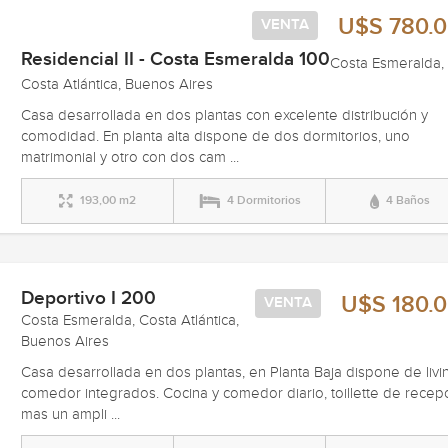
U$S 780.
VENTA
Residencial II - Costa Esmeralda 100
Costa Esmeralda,
Costa Atlántica, Buenos Aires
Casa desarrollada en dos plantas con excelente distribución y
comodidad. En planta alta dispone de dos dormitorios, uno
matrimonial y otro con dos cam ...
193,00 m2
4 Dormitorios
4 Baños
Deportivo I 200
U$S 180.
VENTA
Costa Esmeralda, Costa Atlántica,
Buenos Aires
Casa desarrollada en dos plantas, en Planta Baja dispone de livi
comedor integrados. Cocina y comedor diario, toillette de recepc
mas un ampli ...