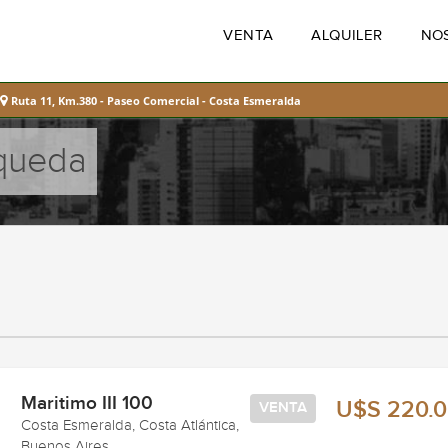
VENTA
ALQUILER
NO
Ruta 11, Km.380 - Paseo Comercial - Costa Esmeralda
squeda
Maritimo III 100
U$S 220.
VENTA
Costa Esmeralda, Costa Atlántica,
Buenos Aires