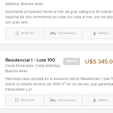
Atlántica, Buenos Aires
Importante propiedad frente al mar de gran categoría. En planta 
dispone de dos dormitorios en suite con vista al mar, uno de ello
con gran vest ...
40,00 m2
4 Dormitorios
4 Baños
Residencial I - Lote 100
U$S 345.
VENTA
Costa Esmeralda, Costa Atlántica,
Buenos Aires
Hermosa casa ubicada en el exclusivo barrio Residencial 1, lote 1
sobre un amplio terreno de 1000 m² en cul de sac, que garantiz
tranquilidad y pr ...
150,00 m2
3 Dormitorios
2 Baños