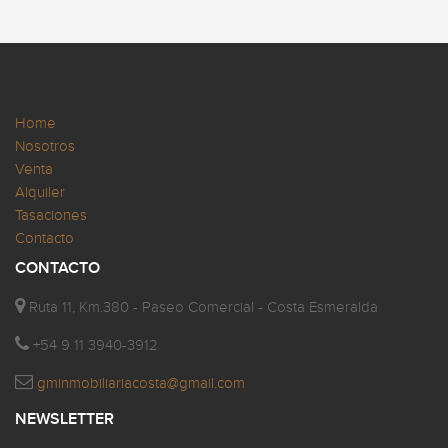
Home
Nosotros
Venta
Alquiler
Tasaciones
Contacto
CONTACTO
Ruta 11, Km.380 - Paseo Comercial - Costa Esmeralda
+54 9 11 3940-3912
gminmobiliariacosta@gmail.com
NEWSLETTER