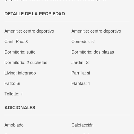
DETALLE DE LA PROPIEDAD
Amenitie:
centro deportivo
Amenitie:
centro deportivo
Cant. Pax:
8
Comedor:
si
Dormitorio:
suite
Dormitorio:
dos plazas
Dormitorio:
2 cuchetas
Jardín:
Si
Living:
integrado
Parrilla:
si
Patio:
Sí
Plantas:
1
Toilette:
1
ADICIONALES
Amoblado
Calefacción