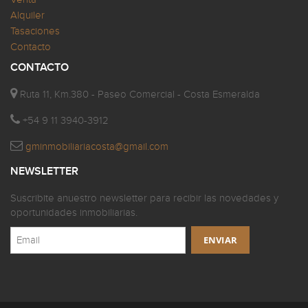
Alquiler
Tasaciones
Contacto
CONTACTO
Ruta 11, Km.380 - Paseo Comercial - Costa Esmeralda
+54 9 11 3940-3912
gminmobiliariacosta@gmail.com
NEWSLETTER
Suscribite anuestro newsletter para recibir las novedades y
oportunidades inmobiliarias.