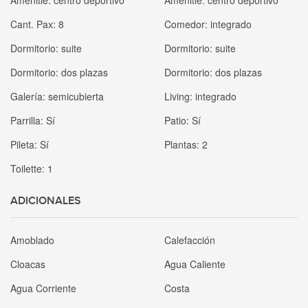
Amenitie:
centro deportivo
Amenitie:
centro deportivo
Cant. Pax:
8
Comedor:
integrado
Dormitorio:
suite
Dormitorio:
suite
Dormitorio:
dos plazas
Dormitorio:
dos plazas
Galería:
semicubierta
Living:
integrado
Parrilla:
Sí
Patio:
Sí
Pileta:
Sí
Plantas:
2
Toilette:
1
ADICIONALES
Amoblado
Calefacción
Cloacas
Agua Caliente
Agua Corriente
Costa